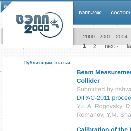
Skip to main content
Main menu
ВЭПП-2000
СОСТОЯ
2000
2001
2004
Pages
1
2
next ›
la
Публикации, статьи
Beam Measurements
Collider
Submitted by
dshwa
DIPAC-2011 procee
Yu. A. Rogovsky, D.
Romanov, Y.M. Sha
Calibration of the