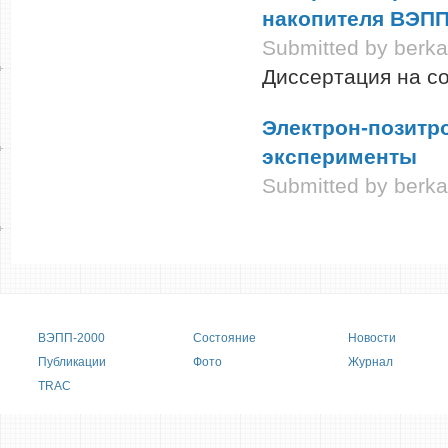
накопителя ВЭПП
Submitted by
berk
Диссертация на со
Электрон-позитр
эксперименты
Submitted by
berk
Main menu
ВЭПП-2000
Состояние
Новости
Публикации
Фото
Журнал
TRAC