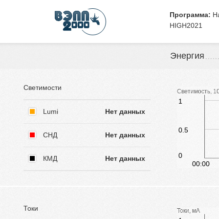
Skip to main content
Программа:
На
HIGH2021
Энергия
Светимости
Светимость, 1
1
Lumi
Нет данных
0.5
СНД
Нет данных
0
КМД
Нет данных
00:00
Токи
Токи, мА