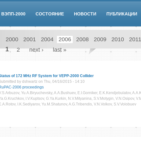
ВЭПП-2000
СОСТОЯНИЕ
НОВОСТИ
ПУБЛИКАЦИИ
2000
2001
2004
2006
2008
2009
2010
201
Pages
1
2
next ›
last »
Status of 172 MHz RF System for VEPP-2000 Collider
Submitted by
dshwartz
on Thu, 04/16/2015 - 14:10
RuPAC-2006 proceedings
V.S.Arbuzov, Yu.A.Biryuchevsky, A.A.Bushuev, E.I.Gorniker, E.K.Kendjebulatov, A.A.K
Ya.G.Kruchkov, I.V.Kuptsov, G.Ya.Kurkin, N.V.Mityanina, S.V.Motygin, V.N.Osipov, V.M
E.A.Rotov, I.K.Sedlyarov, Yu.M.Shatunov, A.G.Tribendis, V.N.Volkov, S.V.Volobuev