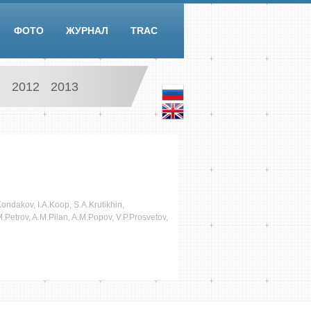
ФОТО
ЖУРНАЛ
TRAC
1
2012
2013
ondakov, I.A.Koop, S.A.Krutikhin,
.Petrov, A.M.Pilan, A.M.Popov, V.P.Prosvetov,