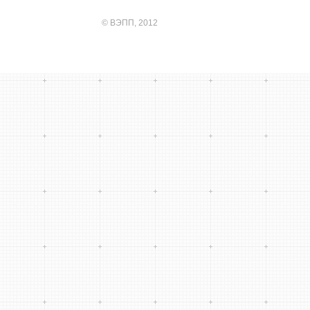
©
ВЭПП
, 2012