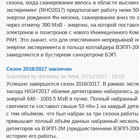
сезона, когда сканирование велось в области высоки
эксперимент (RHO2017) предполагает работу ниже 50
энергии рождения Фи-мезона, сканирование вниз по 
через отметку 390 МэВ - энергию, на которой постав
электронов и позитронов с нового Инжекционного К
РАН. Это значит, что для опеспечения непрерывной 
энергии эксперимента в польцо коллайдера ВЭПП-200
замедляются в бустерном синхротроне БЭП.
Сезон 2016/2017 закончен
Submitted by
dshwartz
on Wed, 07/12/2017 - 02:02
Успешно завершился сезон 2016/2017. В рамках эксп
захода HIGH'2017 обоими детекторами набирались д
энергий 640 - 1003.5 МэВ в пучке. Полный набранный
светимости составил свыше 53 пбн-1 на каждый дете
с тем объёмом, что был набран за три сезона работы
превышает полный объём данных набранный нескол
детекторов на ВЭПП-2М (предшественнике ВЭПП-2000
историю его работы.