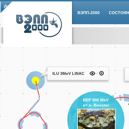
Skip to main content
Main menu
ВЭПП-2000
СОСТОЯ
ILU 3MeV LINAC
BEP 900 MeV
e+ e- Booster