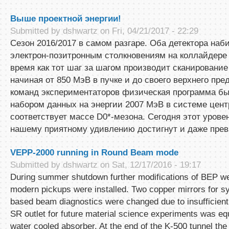
Выше проектной энергии!
Submitted by
dshwartz
on Fri, 04/21/2017 - 22:29
Сезон 2016/2017 в самом разгаре. Оба детектора наб
электрон-позитронным столкновениям на коллайдере 
время как тот шаг за шагом производит сканирование
начиная от 850 МэВ в пучке и до своего верхнего пре
команд экспериментаторов физическая программа б
набором данных на энергии 2007 МэВ в системе цент
соответствует массе D0*-мезона. Сегодня этот уровен
нашему приятному удивлению достигнут и даже прев
VEPP-2000 running in Round Beam mode
Submitted by
dshwartz
on Sat, 12/17/2016 - 19:17
During summer shutdown further modifications of BEP w
modern pickups were installed. Two copper mirrors for sy
based beam diagnostics were changed due to insufficient
SR outlet for future material science experiments was e
water cooled absorber. At the end of the K-500 tunnel th