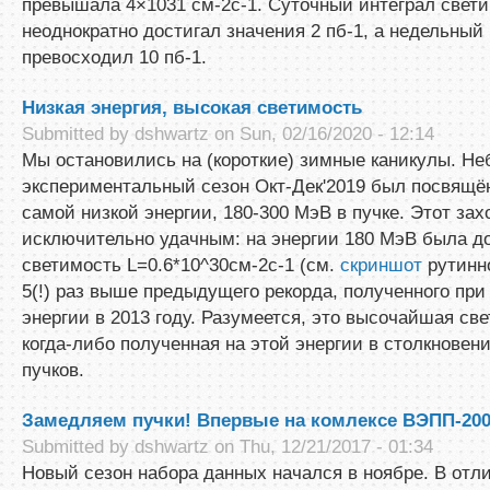
превышала 4×1031 см-2с-1. Суточный интеграл свет
неоднократно достигал значения 2 пб-1, а недельный
превосходил 10 пб-1.
Низкая энергия, высокая светимость
Submitted by
dshwartz
on Sun, 02/16/2020 - 12:14
Мы остановились на (короткие) зимные каникулы. Н
экспериментальный сезон Окт-Дек'2019 был посвящё
самой низкой энергии, 180-300 МэВ в пучке. Этот зах
исключительно удачным: на энергии 180 МэВ была д
светимость L=0.6*10^30см-2с-1 (см.
скриншот
рутинно
5(!) раз выше предыдущего рекорда, полученного при
энергии в 2013 году. Разумеется, это высочайшая св
когда-либо полученная на этой энергии в столкновен
пучков.
Замедляем пучки! Впервые на комлексе ВЭПП-200
Submitted by
dshwartz
on Thu, 12/21/2017 - 01:34
Новый сезон набора данных начался в ноябре. В отл