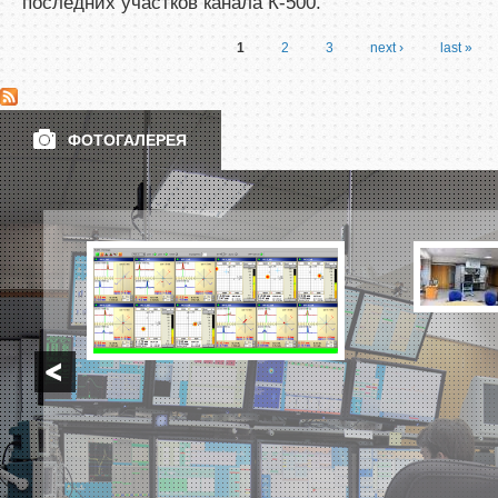
последних участков канала К-500.
1
2
3
next ›
last »
Pages
ФОТОГАЛЕРЕЯ