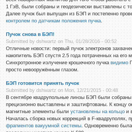
1 ГэВ, были собраны и геодезически выставлены с т
Далее пучок был выпущен из БЭП и постепенно прове
контролем по датчикам положения пучка
.
Пучок снова в БЭП!
Submitted by
dshwartz
on Thu, 01/28/2016 - 00:52
Отличные новости: первый пучок электронов захваче
накопитель БЭП спустя 2.5 года потраченных на его 
Синхротронное излучение крошечного пучка
видимо
П
просто невооружённым глазом.
БЭП готовится принять пучок
Submitted by
dshwartz
on Mon, 12/21/2015 - 00:48
В сентябре квадрупольные линзы БЭП были собраны 
прецизионно выставлены и заштифтованы. К концу о
магнитные элементы были
установлены на кольцо
и 
Началась сборка новых коррекций в F-квадруполях, п
фрагментов вакуумной системы
. Одновременно была