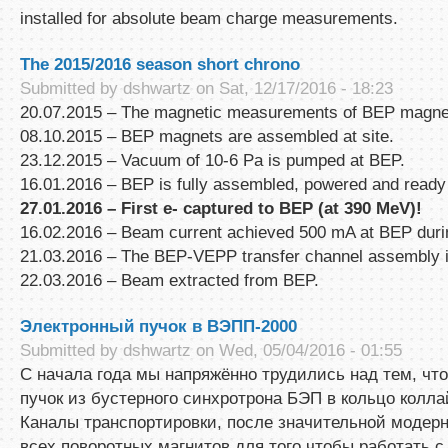
installed for absolute beam charge measurements.
The 2015/2016 season short chrono
Submitted by
dshwartz
on Sat, 12/17/2016 - 18:23
20.07.2015 – The magnetic measurements of BEP magnets
08.10.2015 – BEP magnets are assembled at site.
23.12.2015 – Vacuum of 10-6 Pa is pumped at BEP.
16.01.2016 – BEP is fully assembled, powered and ready
27.01.2016 – First е
-
captured to BEP (at 390 MeV)!
16.02.2016 – Beam current achieved 500 mA at BEP duri
21.03.2016 – The BEP-VEPP transfer channel assembly is
22.03.2016 – Beam extracted from BEP.
Электронный пучок в ВЭПП-2000
Submitted by
dshwartz
on Wed, 05/04/2016 - 01:55
С начала года мы напряжённо трудились над тем, чт
пучок из бустерного синхротрона БЭП в кольцо колл
Каналы транспортировки, после значительной модерн
всех поворотных магнитов для того чтобы работать с