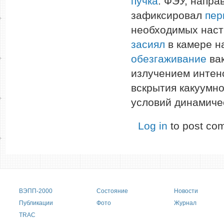
пучка
. ФЭУ, напра
зафиксировал
пер
необходимых настр
засиял
в камере н
обезгаживание
вак
излучением интен
вскрытия какуумно
условий динамичес
Log in
to post co
Main menu
ВЭПП-2000
Состояние
Новости
Публикации
Фото
Журнал
TRAC