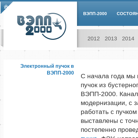
Skip to main content
Main menu
ВЭПП-2000
СОСТОЯ
2012
2013
2014
Электронный пучок в
ВЭПП-2000
С начала года мы 
пучок из бустерно
ВЭПП-2000. Канал
модернизации, с з
работать с пучком
выставлены с точ
постепенно провед