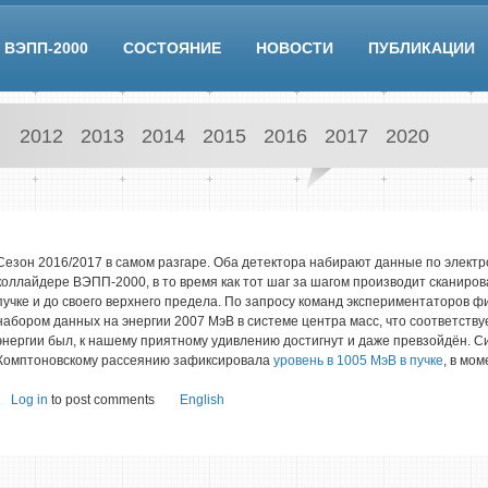
ВЭПП-2000
СОСТОЯНИЕ
НОВОСТИ
ПУБЛИКАЦИИ
2012
2013
2014
2015
2016
2017
2020
Сезон 2016/2017 в самом разгаре. Оба детектора набирают данные по элект
коллайдере ВЭПП-2000, в то время как тот шаг за шагом производит сканиров
пучке и до своего верхнего предела. По запросу команд экспериментаторов 
набором данных на энергии 2007 МэВ в системе центра масс, что соответству
энергии был, к нашему приятному удивлению достигнут и даже превзойдён. С
Комптоновскому рассеянию зафиксировала
уровень в 1005 МэВ в пучке
, в мо
Log in
to post comments
English