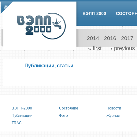
Skip to main content
Main menu
ВЭПП-2000
СОСТОЯ
2014
2016
2017
Pages
« first
‹ previous
Публикации, статьи
Main menu
ВЭПП-2000
Состояние
Новости
Публикации
Фото
Журнал
TRAC