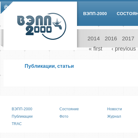
Skip to main content
Main menu
ВЭПП-2000
СОСТОЯ
2014
2016
2017
Pages
« first
‹ previous
Публикации, статьи
Main menu
ВЭПП-2000
Состояние
Новости
Публикации
Фото
Журнал
TRAC