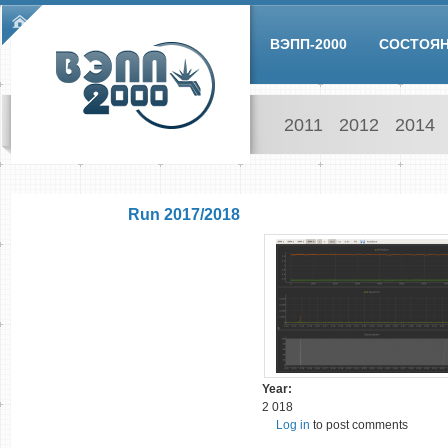
Skip to main content
Main menu
ВЭПП-2000
СОСТОЯ
2011
2012
2014
Run 2017/2018
Year:
2 018
Log in
to post comments