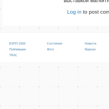
выставкой магнитн
Log in
to post co
Main menu
ВЭПП-2000
Состояние
Новости
Публикации
Фото
Журнал
TRAC