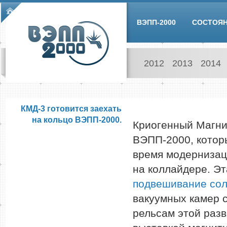
Skip to main content
Main menu
ВЭПП-2000
СОСТОЯ
2012
2013
2014
КМД-3 готовится заехать
на кольцо ВЭПП-2000.
Криогенный Магнит
ВЭПП-2000, которы
время модернизаци
на коллайдере. Эт
подвешивание сол
вакуумных камер с
рельсам этой раз