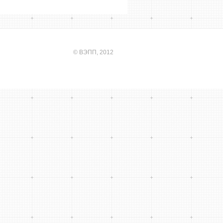
©
ВЭПП
, 2012